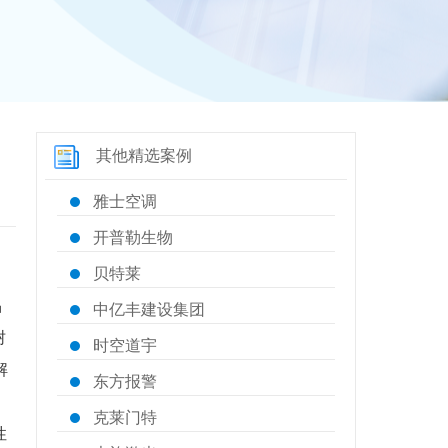
其他精选案例
雅士空调
开普勒生物
贝特莱
品
中亿丰建设集团
树
时空道宇
解
东方报警
克莱门特
性